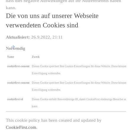
dass dies negative Auswirkungen auf Ihr Nutzererlebnis haben
kann.
Die von uns auf unserer Webseite
verwendeten Cookies sind
Aktualisiert:
26.9.2022, 21:11
Notwendig
Name
Zweck
cookiefirst-consent
Dieses Cookie speichert Ihre Cookie-Einstellungen für diese Website. Diese können Sie j
Einwilligung widerrufen.
cookiefirst-consent
Dieses Cookie speichert Ihre Cookie-Einstellungen für diese Website. Diese können Sie j
Einwilligung widerrufen.
cookiefirst-id
Dieses Cookie enthält Ihre eindeutige ID, damit CookieFirst eindeutige Besucher auf die
kann.
This cookie policy has been created and updated by
CookieFirst.com
.